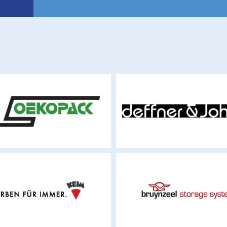
oekopack.ch
deffner-johann.de
keim.com
bruynzeel.ch