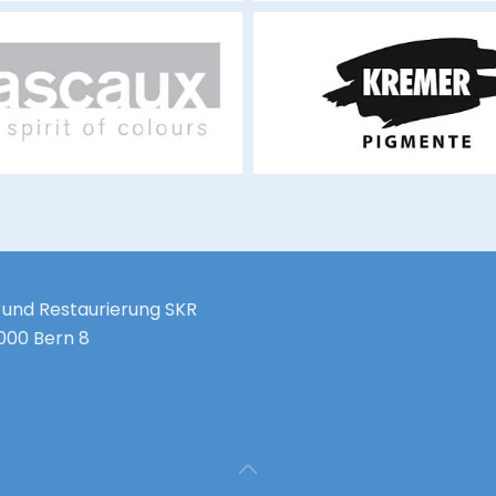
lascaux.ch
kremer-pigmente.c
 und Restaurierung SKR
3000 Bern 8